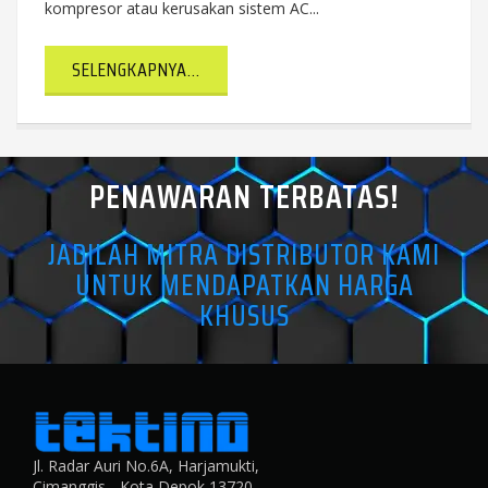
kompresor atau kerusakan sistem AC...
SELENGKAPNYA...
PENAWARAN TERBATAS!
JADILAH MITRA DISTRIBUTOR KAMI
UNTUK MENDAPATKAN HARGA
KHUSUS
Jl. Radar Auri No.6A, Harjamukti,
Cimanggis - Kota Depok 13720